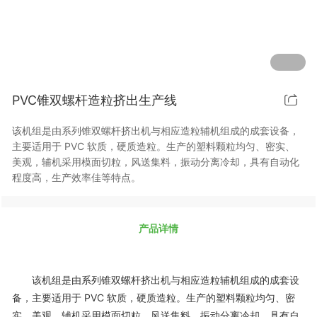
PVC锥双螺杆造粒挤出生产线
该机组是由系列锥双螺杆挤出机与相应造粒辅机组成的成套设备，
主要适用于 PVC 软质，硬质造粒。生产的塑料颗粒均匀、密实、
美观，辅机采用模面切粒，风送集料，振动分离冷却，具有自动化
程度高，生产效率佳等特点。
产品详情
该机组是由系列锥双螺杆挤出机与相应造粒辅机组成的成套设
备，主要适用于 PVC 软质，硬质造粒。生产的塑料颗粒均匀、密
实、美观，辅机采用模面切粒，风送集料，振动分离冷却，具有自