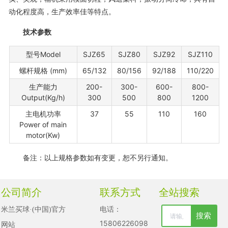
动化程度高，生产效率佳等特点。
技术参数
型号Model
SJZ65
SJZ80
SJZ92
SJZ110
螺杆规格 (mm)
65/132
80/156
92/188
110/220
生产能力
200-
300-
600-
800-
Output(Kg/h)
300
500
800
1200
主电机功率
37
55
110
160
Power of main
motor(Kw)
备注：以上规格参数如有变更，恕不另行通知。
公司简介
联系方式
全站搜索
电话：
米兰买球·(中国)官方
搜索
清空记录
15806226098
网站

历史记录