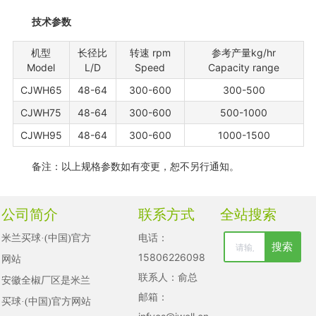
技术参数
机型
长径比
转速 rpm
参考产量kg/hr
Model
L/D
Speed
Capacity range
CJWH65
48-64
300-600
300-500
CJWH75
48-64
300-600
500-1000
CJWH95
48-64
300-600
1000-1500
备注：以上规格参数如有变更，恕不另行通知。
公司简介
联系方式
全站搜索
电话：
米兰买球·(中国)官方
搜索
清空记录
15806226098
网站

历史记录
联系人：俞总
安徽全椒厂区是米兰
邮箱：
买球·(中国)官方网站

取消