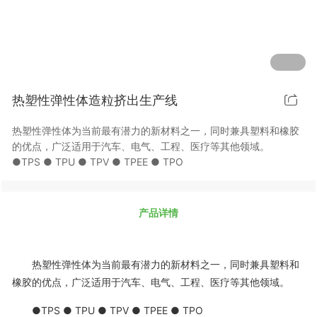
热塑性弹性体造粒挤出生产线
热塑性弹性体为当前最有潜力的新材料之一，同时兼具塑料和橡胶
的优点，广泛适用于汽车、电气、工程、医疗等其他领域。
●TPS ● TPU ● TPV ● TPEE ● TPO
产品详情
热塑性弹性体为当前最有潜力的新材料之一，同时兼具塑料和
橡胶的优点，广泛适用于汽车、电气、工程、医疗等其他领域。
●TPS ● TPU ● TPV ● TPEE ● TPO