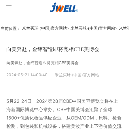
米兰买球·(中国)官方网站
米兰买球·(中国)官方网站
当前位置：
米兰买球·(中国)官方网站
>
米兰买球·(中国)官方网站
>
米兰
关于我们
向美奔赴，金纬智造即将亮相CBE美博会
产品中心
向美奔赴，金纬智造即将亮相CBE美博会
案例视频
挤出机系列
2024-05-21 14:00:40
米兰买球·(中国)官方网站
米兰买球·(中国)官方网站
型材线系列
客户视频
米兰买球·(中国)官方网站
造粒线系列
米兰买球·(中国)官方网站
5月22-24日，2024第28届CBE中国美容博览会将在上
海新国际博览中心举办。CBE中国美博会汇聚了全球
行业新闻
1500+优质化妆品供应企业，从OEM/ODM，原料、检验
检测，到包装和机械设备，搭建美妆产业上下游价值交流