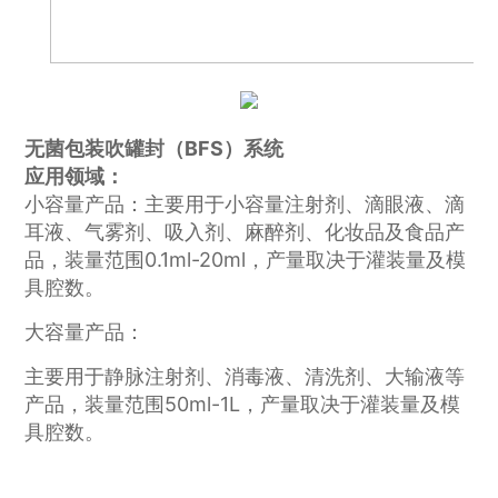
无菌包装吹罐封（BFS）系统
应用领域：
小容量产品：主要用于小容量注射剂、滴眼液、滴
耳液、气雾剂、吸入剂、麻醉剂、化妆品及食品产
品，装量范围0.1ml-20ml，产量取决于灌装量及模
具腔数。
大容量产品：
主要用于静脉注射剂、消毒液、清洗剂、大输液等
产品，装量范围50ml-1L，产量取决于灌装量及模
具腔数。