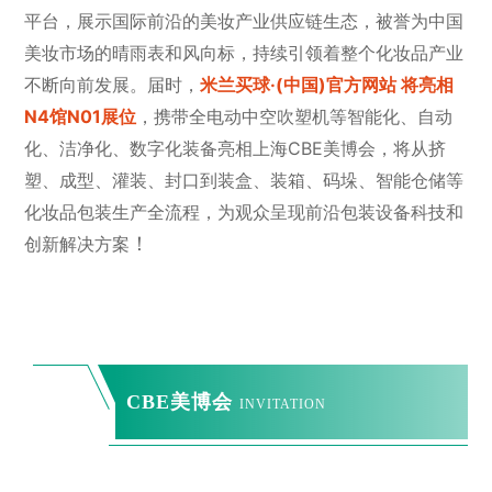
平台，展示国际前沿的美妆产业供应链生态，被誉为中国
美妆市场的晴雨表和风向标，持续引领着整个化妆品产业
不断向前发展。届时，
米兰买球·(中国)官方网站 将亮相
N4馆N01展位
，携带全电动中空吹塑机等智能化、自动
化、洁净化、数字化装备亮相上海CBE美博会，将从挤
塑、成型、灌装、封口到装盒、装箱、码垛、智能仓储等
化妆品包装生产全流程，为观众呈现前沿包装设备科技和
！
创新解决方案
CBE美博会
INVITATION