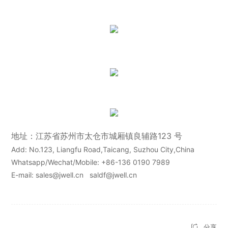
地址：江苏省苏州市太仓市城厢镇良辅路
123
号
Add: No.123, Liangfu Road,Taicang, Suzhou City,China
Whatsapp/Wechat/Mobile: +86-136 0190 7989
E-mail: sales@jwell.cn saldf@jwell.cn
分享