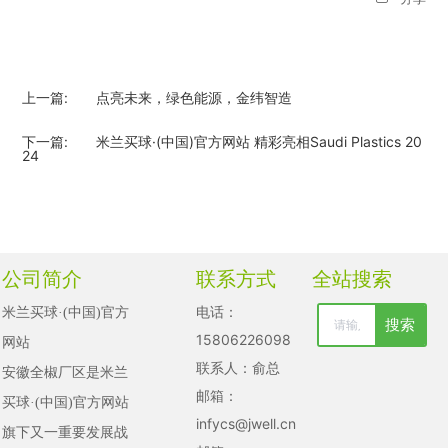
上一篇:
点亮未来，绿色能源，金纬智造
下一篇:
米兰买球·(中国)官方网站 精彩亮相Saudi Plastics 20
24
公司简介
联系方式
全站搜索
电话：
米兰买球·(中国)官方
搜索
清空记录
15806226098
网站

历史记录
联系人：俞总
安徽全椒厂区是米兰
邮箱：
买球·(中国)官方网站

取消
infycs@jwell.cn
旗下又一重要发展战
清空记录