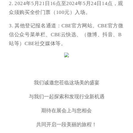
2. 2024年5月21日16点至2024年5月24日14点，观
众须购买全价门票（100元）入场。
3. 其他登记报名通道：CBE官方网站、CBE官方微
信公众号菜单栏、CBE云快选、（微博、抖音、B
站等）CBE社交媒体等。
我们诚邀您莅临这场美的盛宴
与我们一起探索和发现行业新机遇
期待在展会上与您相会
共同开启一段美丽的旅程！